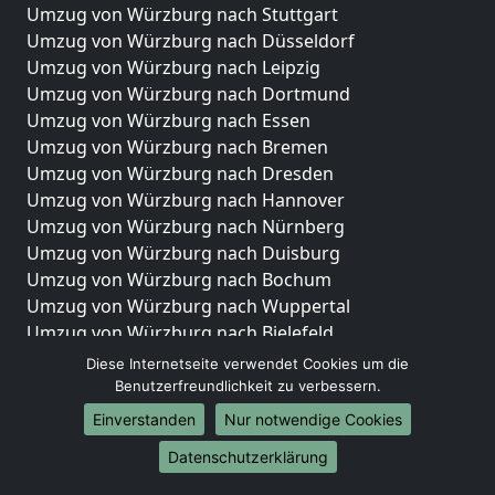
Umzug von Würzburg nach Stuttgart
Umzug von Würzburg nach Düsseldorf
Umzug von Würzburg nach Leipzig
Umzug von Würzburg nach Dortmund
Umzug von Würzburg nach Essen
Umzug von Würzburg nach Bremen
Umzug von Würzburg nach Dresden
Umzug von Würzburg nach Hannover
Umzug von Würzburg nach Nürnberg
Umzug von Würzburg nach Duisburg
Umzug von Würzburg nach Bochum
Umzug von Würzburg nach Wuppertal
Umzug von Würzburg nach Bielefeld
Umzug von Würzburg nach Bonn
Diese Internetseite verwendet Cookies um die
Umzug von Würzburg nach Münster
Benutzerfreundlichkeit zu verbessern.
Einverstanden
Nur notwendige Cookies
Internationale-Umzüge
Datenschutzerklärung
Umzug von Würzburg nach Brasilien
Umzug von Würzburg nach Brunei Darussalam