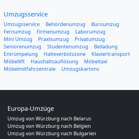
Umzugsservice
Umzugsservice
Behördenumzug
Büroumzug
Fernumzug
Firmenumzug
Laborumzug
Mini Umzug
Praxisumzug
Privatumzug
Seniorenumzug
Studentenumzug
Beiladung
Entrümpelung
Halteverbotszone
Klaviertransport
Möbellift
Haushaltsauflösung
Möbeltaxi
Möbelmitfahrzentrale
Umzugskartons
Europa-Umzüge
Umzug von Würzburg nach Belarus
Umzug von Würzburg nach Belgien
Umzug von Würzburg nach Bulgarien