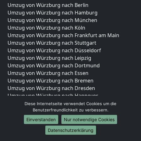
Umzug von Würzburg nach Berlin
Umzug von Würzburg nach Hamburg
Umzug von Würzburg nach München
Umzug von Würzburg nach Köln
Umzug von Würzburg nach Frankfurt am Main
Umzug von Würzburg nach Stuttgart
Umzug von Würzburg nach Düsseldorf
Umzug von Würzburg nach Leipzig
Umzug von Würzburg nach Dortmund
Umzug von Würzburg nach Essen
Umzug von Würzburg nach Bremen
Umzug von Würzburg nach Dresden
Umzug von Würzburg nach Hannover
Umzug von Würzburg nach Nürnberg
Diese Internetseite verwendet Cookies um die
Benutzerfreundlichkeit zu verbessern.
Umzug von Würzburg nach Duisburg
Umzug von Würzburg nach Bochum
Einverstanden
Nur notwendige Cookies
Umzug von Würzburg nach Wuppertal
Datenschutzerklärung
Umzug von Würzburg nach Bielefeld