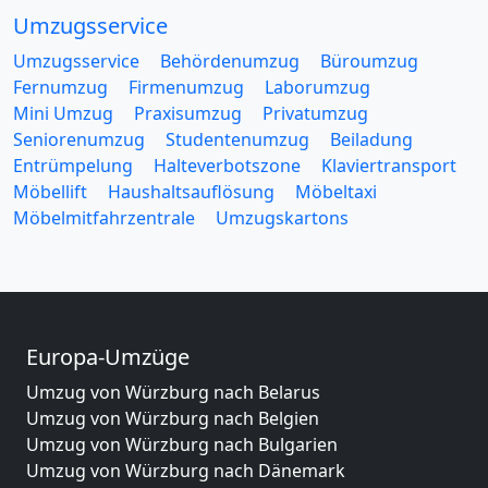
Umzugsservice
Umzugsservice
Behördenumzug
Büroumzug
Fernumzug
Firmenumzug
Laborumzug
Mini Umzug
Praxisumzug
Privatumzug
Seniorenumzug
Studentenumzug
Beiladung
Entrümpelung
Halteverbotszone
Klaviertransport
Möbellift
Haushaltsauflösung
Möbeltaxi
Möbelmitfahrzentrale
Umzugskartons
Europa-Umzüge
Umzug von Würzburg nach Belarus
Umzug von Würzburg nach Belgien
Umzug von Würzburg nach Bulgarien
Umzug von Würzburg nach Dänemark