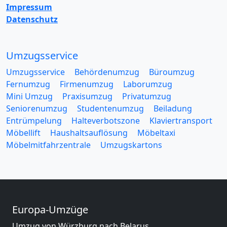
Impressum
Datenschutz
Umzugsservice
Umzugsservice
Behördenumzug
Büroumzug
Fernumzug
Firmenumzug
Laborumzug
Mini Umzug
Praxisumzug
Privatumzug
Seniorenumzug
Studentenumzug
Beiladung
Entrümpelung
Halteverbotszone
Klaviertransport
Möbellift
Haushaltsauflösung
Möbeltaxi
Möbelmitfahrzentrale
Umzugskartons
Europa-Umzüge
Umzug von Würzburg nach Belarus