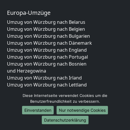
Europa-Umzüge
Umzug von Würzburg nach Belarus
Umzug von Würzburg nach Belgien
Umzug von Würzburg nach Bulgarien
Umzug von Würzburg nach Dänemark
Umzug von Würzburg nach England
Umzug von Würzburg nach Portugal
Umzug von Würzburg nach Bosnien
und Herzegowina
Umzug von Würzburg nach Irland
Umzug von Würzburg nach Lettland
Umzug von Würzburg nach Zypern
Diese Internetseite verwendet Cookies um die
Umzug von Würzburg nach Kroatien
Benutzerfreundlichkeit zu verbessern.
Umzug von Würzburg nach Estland
Einverstanden
Nur notwendige Cookies
Umzug von Würzburg nach Finnland
Umzug von Würzburg nach Frankreich
Datenschutzerklärung
Umzug von Würzburg nach Griechenland