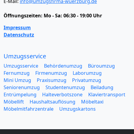
E-Mail:
info@umzugsfirma-wuerzburg.de
Öffnungszeiten:
Mo - Sa: 06:30 - 19:00 Uhr
Impressum
Datenschutz
Umzugsservice
Umzugsservice
Behördenumzug
Büroumzug
Fernumzug
Firmenumzug
Laborumzug
Mini Umzug
Praxisumzug
Privatumzug
Seniorenumzug
Studentenumzug
Beiladung
Entrümpelung
Halteverbotszone
Klaviertransport
Möbellift
Haushaltsauflösung
Möbeltaxi
Möbelmitfahrzentrale
Umzugskartons