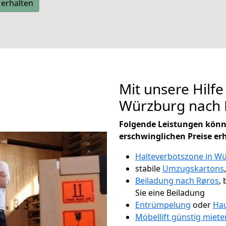
 erhalten
Mit unsere Hilfe
Würzburg nach 
Folgende Leistungen könn
erschwinglichen Preise er
Halteverbotszone in W
stabile
Umzugskartons
Beiladung nach Røros
,
Sie eine Beiladung
Entrümpelung
oder
Hau
Möbellift günstig miet