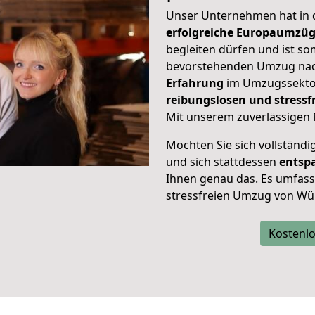
Unser Unternehmen hat in
erfolgreiche Europaumzü
begleiten dürfen und ist so
bevorstehenden Umzug nac
Erfahrung
im Umzugssektor
reibungslosen und stress
Mit unserem zuverlässigen 
Möchten Sie sich vollständ
und sich stattdessen
entsp
Ihnen genau das. Es umfasst 
stressfreien Umzug von Wü
Kostenlo