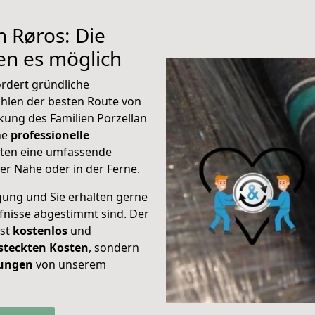
h Røros: Die
n es möglich
rdert gründliche
hlen der besten Route von
kung des Familien Porzellan
ine
professionelle
eten eine umfassende
er Nähe oder in der Ferne.
gung und Sie erhalten gerne
rfnisse abgestimmt sind. Der
ist
kostenlos
und
steckten Kosten
, sondern
tungen
von unserem