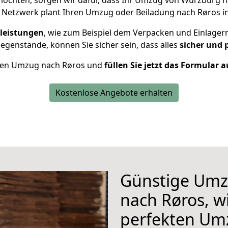
öchten, sorgen wir dafür, dass Ihr Umzug von Würzburg 
 Netzwerk plant Ihren Umzug oder Beiladung nach Røros ind
leistungen
, wie zum Beispiel dem Verpacken und Einlager
genstände, können Sie sicher sein, dass alles
sicher und 
Ihren Umzug nach Røros und
füllen Sie jetzt das Formular a
Kostenlose Angebote erhalten
Günstige Umz
nach Røros, wi
perfekten Um