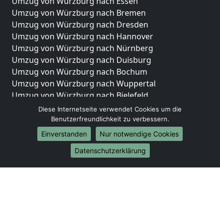
Umzug von Würzburg nach Essen
Umzug von Würzburg nach Bremen
Umzug von Würzburg nach Dresden
Umzug von Würzburg nach Hannover
Umzug von Würzburg nach Nürnberg
Umzug von Würzburg nach Duisburg
Umzug von Würzburg nach Bochum
Umzug von Würzburg nach Wuppertal
Umzug von Würzburg nach Bielefeld
Umzug von Würzburg nach Bonn
Diese Internetseite verwendet Cookies um die
Umzug von Würzburg nach Münster
Benutzerfreundlichkeit zu verbessern.
Einverstanden
Nur notwendige Cookies
Internationale-Umzüge
Datenschutzerklärung
Umzug von Würzburg nach Brasilien
Umzug von Würzburg nach Brunei Darussalam
Umzug von Würzburg nach Burkina Faso
Umzug von Würzburg nach Burundi
Umzug von Würzburg nach Chile
Umzug von Würzburg nach China