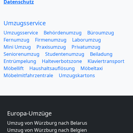
Datenschutz
Umzugsservice
Umzugsservice
Behördenumzug
Büroumzug
Fernumzug
Firmenumzug
Laborumzug
Mini Umzug
Praxisumzug
Privatumzug
Seniorenumzug
Studentenumzug
Beiladung
Entrümpelung
Halteverbotszone
Klaviertransport
Möbellift
Haushaltsauflösung
Möbeltaxi
Möbelmitfahrzentrale
Umzugskartons
Europa-Umzüge
Umzug von Würzburg nach Belarus
Umzug von Würzburg nach Belgien