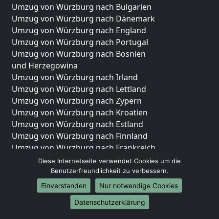
Umzug von Würzburg nach Bulgarien
Umzug von Würzburg nach Dänemark
Umzug von Würzburg nach England
Umzug von Würzburg nach Portugal
Umzug von Würzburg nach Bosnien
und Herzegowina
Umzug von Würzburg nach Irland
Umzug von Würzburg nach Lettland
Umzug von Würzburg nach Zypern
Umzug von Würzburg nach Kroatien
Umzug von Würzburg nach Estland
Umzug von Würzburg nach Finnland
Umzug von Würzburg nach Frankreich
Umzug von Würzburg nach Griechenland
Diese Internetseite verwendet Cookies um die
Umzug von Würzburg nach Italien
Benutzerfreundlichkeit zu verbessern.
Umzug von Würzburg nach Liechtenstein
Einverstanden
Nur notwendige Cookies
Umzug von Würzburg nach Luxemburg
Datenschutzerklärung
Umzug von Würzburg nach Niederlande
Umzug von Würzburg nach Norwegen