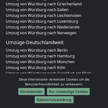
Umzug von Würzburg nach Griechenland
Umzug von Würzburg nach Italien
Umzug von Würzburg nach Liechtenstein
Umzug von Würzburg nach Luxemburg
Umzug von Würzburg nach Niederlande
Umzug von Würzburg nach Norwegen
Umzüge-Deutschlandweit
Umzug von Würzburg nach Berlin
Umzug von Würzburg nach Hamburg
Umzug von Würzburg nach München
Umzug von Würzburg nach Köln
Umzug von Würzburg nach Frankfurt am Main
Umzug von Würzburg nach Stuttgart
Diese Internetseite verwendet Cookies um die
Benutzerfreundlichkeit zu verbessern.
Umzug von Würzburg nach Düsseldorf
Umzug von Würzburg nach Leipzig
Einverstanden
Nur notwendige Cookies
Umzug von Würzburg nach Dortmund
Datenschutzerklärung
Umzug von Würzburg nach Essen