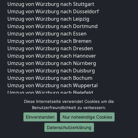
Umzug von Würzburg nach Stuttgart
Umzug von Würzburg nach Düsseldorf
Umzug von Würzburg nach Leipzig
Umzug von Würzburg nach Dortmund
Umzug von Würzburg nach Essen
Umzug von Würzburg nach Bremen
Umzug von Würzburg nach Dresden
Umzug von Würzburg nach Hannover
Umzug von Würzburg nach Nürnberg
Umzug von Würzburg nach Duisburg
Umzug von Würzburg nach Bochum
Umzug von Würzburg nach Wuppertal
Umzug von Würzburg nach Bielefeld
Umzug von Würzburg nach Bonn
Diese Internetseite verwendet Cookies um die
Umzug von Würzburg nach Münster
Benutzerfreundlichkeit zu verbessern.
Einverstanden
Nur notwendige Cookies
Internationale-Umzüge
Datenschutzerklärung
Umzug von Würzburg nach Brasilien
Umzug von Würzburg nach Brunei Darussalam