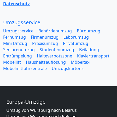
Datenschutz
Umzugsservice
Umzugsservice
Behördenumzug
Büroumzug
Fernumzug
Firmenumzug
Laborumzug
Mini Umzug
Praxisumzug
Privatumzug
Seniorenumzug
Studentenumzug
Beiladung
Entrümpelung
Halteverbotszone
Klaviertransport
Möbellift
Haushaltsauflösung
Möbeltaxi
Möbelmitfahrzentrale
Umzugskartons
Europa-Umzüge
Umzug von Würzburg nach Belarus
Umzug von Würzburg nach Belgien