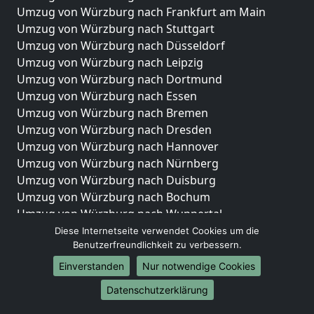
Umzug von Würzburg nach Frankfurt am Main
Umzug von Würzburg nach Stuttgart
Umzug von Würzburg nach Düsseldorf
Umzug von Würzburg nach Leipzig
Umzug von Würzburg nach Dortmund
Umzug von Würzburg nach Essen
Umzug von Würzburg nach Bremen
Umzug von Würzburg nach Dresden
Umzug von Würzburg nach Hannover
Umzug von Würzburg nach Nürnberg
Umzug von Würzburg nach Duisburg
Umzug von Würzburg nach Bochum
Umzug von Würzburg nach Wuppertal
Umzug von Würzburg nach Bielefeld
Diese Internetseite verwendet Cookies um die
Benutzerfreundlichkeit zu verbessern.
Umzug von Würzburg nach Bonn
Umzug von Würzburg nach Münster
Einverstanden
Nur notwendige Cookies
Internationale-Umzüge
Datenschutzerklärung