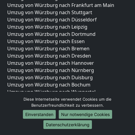
Umzug von Würzburg nach Frankfurt am Main
Umzug von Würzburg nach Stuttgart
Umzug von Würzburg nach Düsseldorf
Umzug von Würzburg nach Leipzig
Umzug von Würzburg nach Dortmund
Umzug von Würzburg nach Essen
Umzug von Würzburg nach Bremen
Umzug von Würzburg nach Dresden
Umzug von Würzburg nach Hannover
Umzug von Würzburg nach Nürnberg
Umzug von Würzburg nach Duisburg
Umzug von Würzburg nach Bochum
Umzug von Würzburg nach Wuppertal
Umzug von Würzburg nach Bielefeld
Diese Internetseite verwendet Cookies um die
Benutzerfreundlichkeit zu verbessern.
Umzug von Würzburg nach Bonn
Umzug von Würzburg nach Münster
Einverstanden
Nur notwendige Cookies
Internationale-Umzüge
Datenschutzerklärung